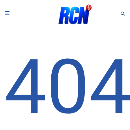
RADIO
Podcasts
40
Programmes
Equipe
Faire un don
Evènements
Météo Nice