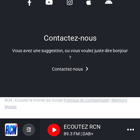
Liens utiles
Shabbat Project
Métropole Nice Côte d'Azur
Contactez-nous
Ville de Nice
Vous avez une suggestion, ou vous voulez juste dire bonjour
?
Nice 24
Contactez-nous
CCAS NICE
Département des Alpes Maritimes
Ma Région Sud
RCN - Ecoutez le monde qui bouge
Politique de confidentialité
|
Mentions
légales
ECOUTEZ RCN
89.3 FM | DAB+