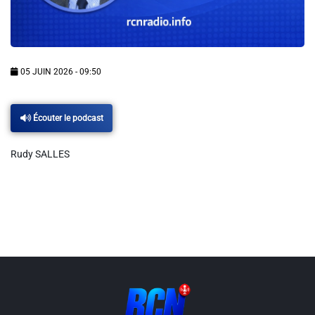
Info routes
Alerte Méduses 06
05 JUIN 2026 - 09:50
Issa Nissa OGC Nice
Écouter le podcast
RCN Soutiens
Rudy SALLES
MEDIAS
Photos
Vidéos / Clips
Ecrire à RCN