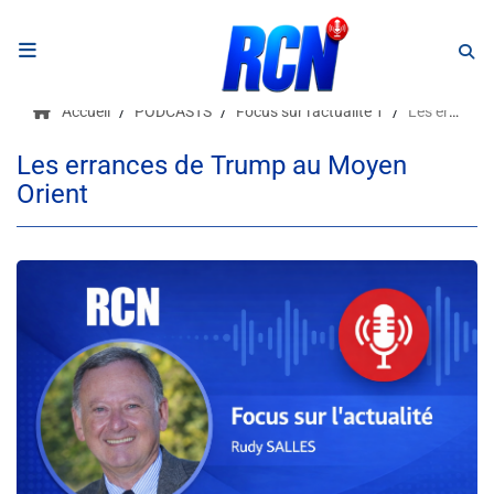
RADIO
Accueil
PODCASTS
Focus sur l'actualité 1
Les errances de Trump au Moyen Orient
Podcasts
Les errances de Trump au Moyen
Orient
Programmes
Equipe
Faire un don
Evènements
Météo Nice