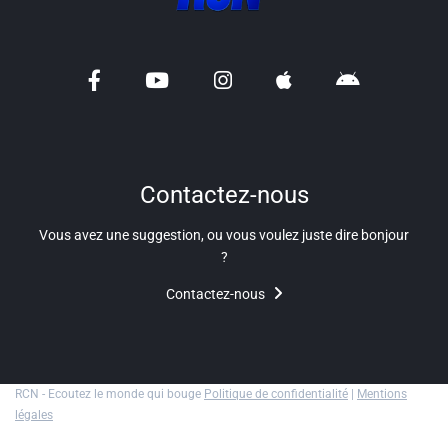
Liens utiles
Shabbat Project
Métropole Nice Côte d'Azur
Ville de Nice
Nice 24
Contactez-nous
CCAS NICE
Vous avez une suggestion, ou vous voulez juste dire bonjour
?
Département des Alpes Maritimes
Contactez-nous
Ma Région Sud
RCN - Ecoutez le monde qui bouge
Politique de confidentialité
|
Mentions
légales