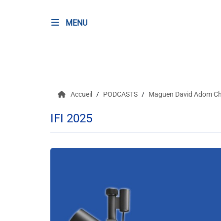
MENU
RADIO
Podcasts
Accueil
PODCASTS
Maguen David Adom C
Programmes
IFI 2025
Equipe
Faire un don
Evènements
Météo Nice