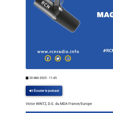
Info routes
Alerte Méduses 06
Issa Nissa OGC Nice
RCN Soutiens
MEDIAS
30 MAI 2025 - 11:45
Photos
Écouter le podcast
Vidéos / Clips
Victor WINTZ, D.G. du MDA France/Europe
Ecrire à RCN