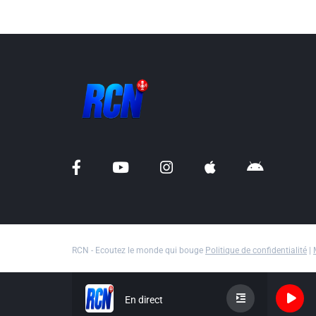
RCN - Ecoutez le monde qui bouge
Politique de confidentialité
|
En direct