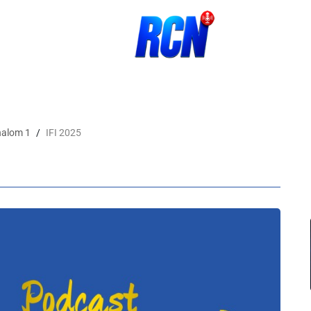
halom 1
IFI 2025