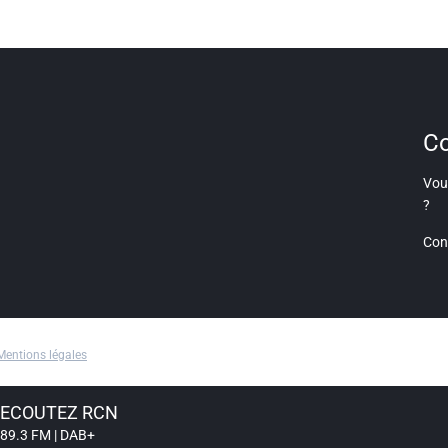
Co
Vous
?
Con
Mentions légales
ECOUTEZ RCN
89.3 FM | DAB+