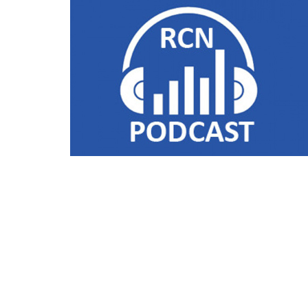
Liens utiles
Shabbat Project
Métropole Nice Côte d'Azur
Ville de Nice
Nice 24
CCAS NICE
Département des Alpes Maritimes
Ma Région Sud