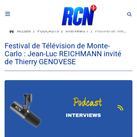
RADIO
Accueil
PODCASTS
Interviews 1
Festival de Télévision de Monte-Carlo : Jean-Luc REICHMANN invité de Thierry GENOVESE
Podcasts
Festival de Télévision de Monte-
Carlo : Jean-Luc REICHMANN invité
Programmes
de Thierry GENOVESE
Equipe
Faire un don
Evènements
Météo Nice