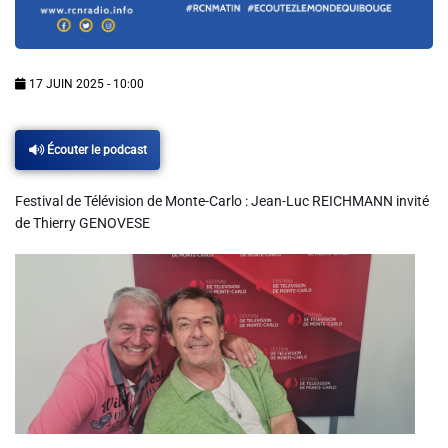
Info routes
Alerte Méduses 06
17 JUIN 2025 - 10:00
Issa Nissa OGC Nice
Écouter le podcast
RCN Soutiens
Festival de Télévision de Monte-Carlo : Jean-Luc REICHMANN invité
de Thierry GENOVESE
MEDIAS
Photos
Vidéos / Clips
Ecrire à RCN