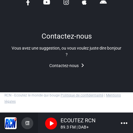
Liens utiles
Shabbat Project
Métropole Nice Côte d'Azur
Contactez-nous
Ville de Nice
Vous avez une suggestion, ou vous voulez juste dire bonjour
?
Nice 24
Contactez-nous
CCAS NICE
Département des Alpes Maritimes
Ma Région Sud
RCN - Ecoutez le monde qui bouge
Politique de confidentialité
|
Mentions
légales
ECOUTEZ RCN
89.3 FM | DAB+