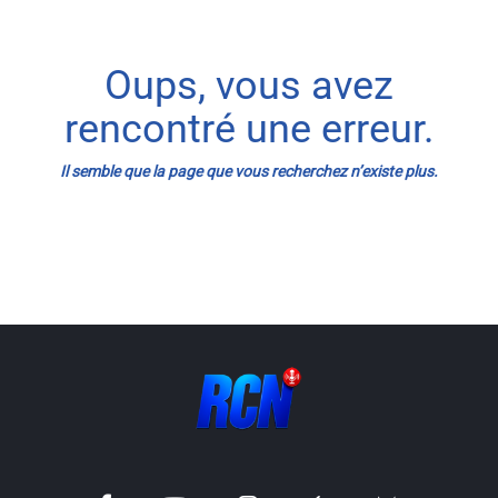
Info routes
Oups, vous avez
Alerte Méduses 06
rencontré une erreur.
Issa Nissa OGC Nice
Il semble que la page que vous recherchez n’existe plus.
RCN Soutiens
MEDIAS
Photos
Vidéos / Clips
Ecrire à RCN