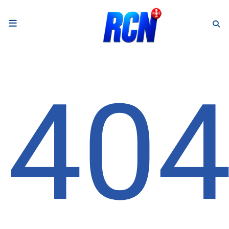
RADIO
Podcasts
40
Programmes
Equipe
Faire un don
Evènements
Météo Nice