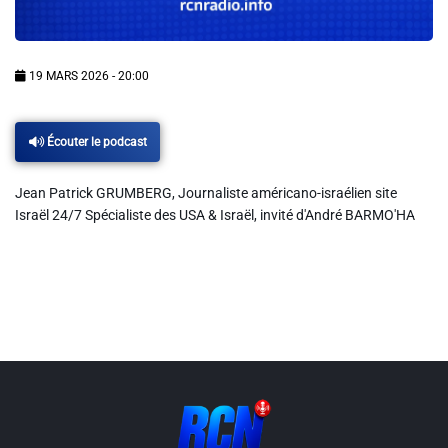
Info routes
Alerte Méduses 06
19 MARS 2026 - 20:00
Issa Nissa OGC Nice
Écouter le podcast
Jean Patrick GRUMBERG, Journaliste américano-israélien site
RCN Soutiens
Israël 24/7 Spécialiste des USA & Israël, invité d'André BARMO'HA
MEDIAS
Photos
Vidéos / Clips
Ecrire à RCN