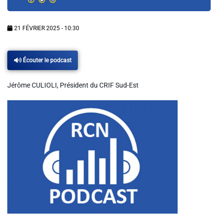
Info routes
21 FÉVRIER 2025 - 10:30
Alerte Méduses 06
Écouter le podcast
Issa Nissa OGC Nice
Jérôme CULIOLI, Président du CRIF Sud-Est
RCN Soutiens
MEDIAS
Photos
Vidéos / Clips
Ecrire à RCN