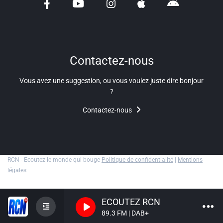
Liens utiles
Shabbat Project
Métropole Nice Côte d'Azur
Contactez-nous
Ville de Nice
Vous avez une suggestion, ou vous voulez juste dire bonjour
?
Nice 24
Contactez-nous
CCAS NICE
Département des Alpes Maritimes
Ma Région Sud
RCN - Ecoutez le monde qui bouge
Politique de confidentialité
|
Mentions
légales
ECOUTEZ RCN
89.3 FM | DAB+