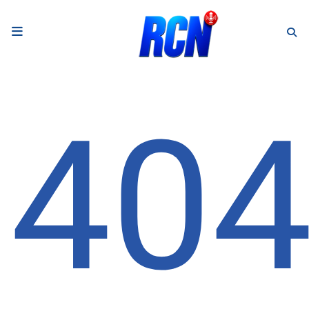
RADIO
Podcasts
40
Programmes
Equipe
Faire un don
Evènements
Météo Nice