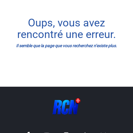
Info routes
Oups, vous avez
Alerte Méduses 06
rencontré une erreur.
Issa Nissa OGC Nice
Il semble que la page que vous recherchez n’existe plus.
RCN Soutiens
MEDIAS
Photos
Vidéos / Clips
Ecrire à RCN