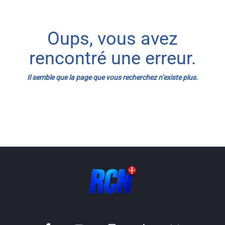
Info routes
Oups, vous avez
Alerte Méduses 06
rencontré une erreur.
Issa Nissa OGC Nice
Il semble que la page que vous recherchez n’existe plus.
RCN Soutiens
MEDIAS
Photos
Vidéos / Clips
Ecrire à RCN