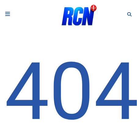
RADIO
Podcasts
40
Programmes
Equipe
Faire un don
Evènements
Météo Nice