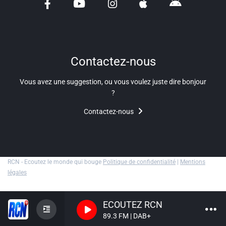
Liens utiles
Shabbat Project
Métropole Nice Côte d'Azur
Contactez-nous
Ville de Nice
Vous avez une suggestion, ou vous voulez juste dire bonjour
?
Nice 24
Contactez-nous
CCAS NICE
Département des Alpes Maritimes
Ma Région Sud
RCN - Ecoutez le monde qui bouge
Politique de confidentialité
|
Mentions
légales
ECOUTEZ RCN
89.3 FM | DAB+