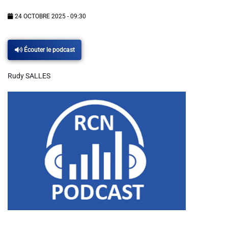
Info routes
24 OCTOBRE 2025 - 09:30
Alerte Méduses 06
Écouter le podcast
Issa Nissa OGC Nice
Rudy SALLES
RCN Soutiens
MEDIAS
Photos
Vidéos / Clips
Ecrire à RCN