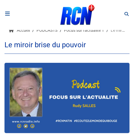
RADIO
Accueil
PODCASTS
Focus sur l'actualité 1
Le miroir brise du pouvoir
Podcasts
Le miroir brise du pouvoir
Programmes
Equipe
Faire un don
Evènements
Météo Nice