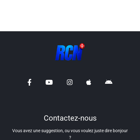
Liens utiles
Shabbat Project
Métropole Nice Côte d'Azur
Ville de Nice
Nice 24
CCAS NICE
Département des Alpes Maritimes
Ma Région Sud
Contactez-nous
Vous avez une suggestion, ou vous voulez juste dire bonjour
?