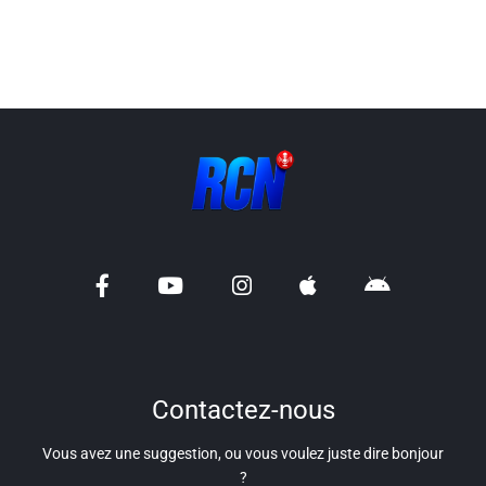
Liens utiles
Shabbat Project
Métropole Nice Côte d'Azur
Ville de Nice
Nice 24
CCAS NICE
Département des Alpes Maritimes
Ma Région Sud
Contactez-nous
Vous avez une suggestion, ou vous voulez juste dire bonjour
?