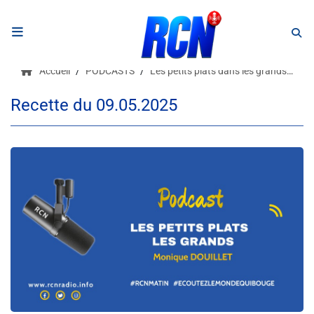
RADIO
Accueil
PODCASTS
Les petits plats dans les grands 1
Podcasts
Recette du 09.05.2025
Programmes
Equipe
Faire un don
Evènements
Météo Nice