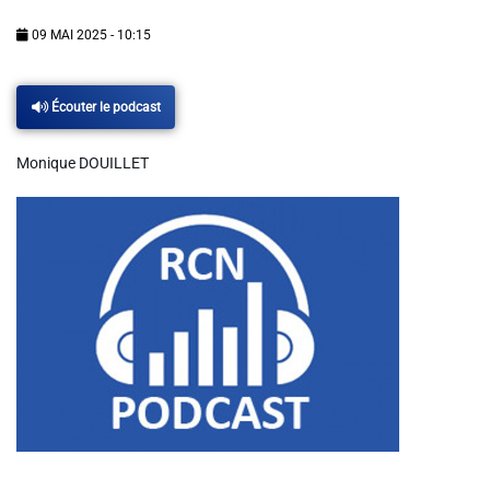
Info routes
09 MAI 2025 - 10:15
Alerte Méduses 06
Écouter le podcast
Issa Nissa OGC Nice
Monique DOUILLET
RCN Soutiens
MEDIAS
Photos
Vidéos / Clips
Ecrire à RCN