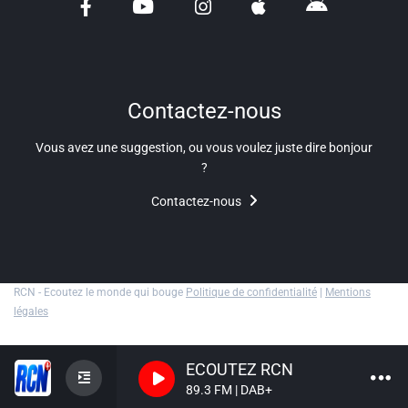
Liens utiles
Shabbat Project
Métropole Nice Côte d'Azur
Contactez-nous
Ville de Nice
Vous avez une suggestion, ou vous voulez juste dire bonjour
?
Nice 24
Contactez-nous
CCAS NICE
Département des Alpes Maritimes
Ma Région Sud
RCN - Ecoutez le monde qui bouge
Politique de confidentialité
|
Mentions
légales
ECOUTEZ RCN
89.3 FM | DAB+