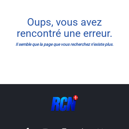
Info routes
Oups, vous avez
Alerte Méduses 06
rencontré une erreur.
Issa Nissa OGC Nice
Il semble que la page que vous recherchez n’existe plus.
RCN Soutiens
MEDIAS
Photos
Vidéos / Clips
Ecrire à RCN