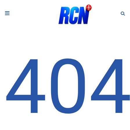
RADIO
Podcasts
40
Programmes
Equipe
Faire un don
Evènements
Météo Nice