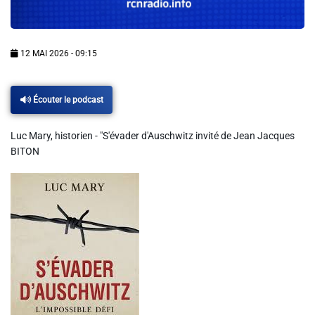
Info routes
Alerte Méduses 06
12 MAI 2026 - 09:15
Issa Nissa OGC Nice
Écouter le podcast
Luc Mary, historien - "S'évader d'Auschwitz invité de Jean Jacques
RCN Soutiens
BITON
MEDIAS
Photos
Vidéos / Clips
Ecrire à RCN