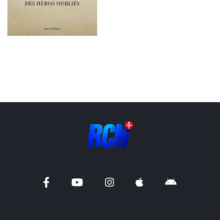
Liens utiles
Shabbat Project
Métropole Nice Côte d'Azur
Ville de Nice
Nice 24
CCAS NICE
Département des Alpes Maritimes
Ma Région Sud