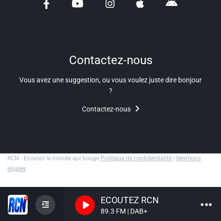
Liens utiles
Shabbat Project
Métropole Nice Côte d'Azur
Contactez-nous
Ville de Nice
Vous avez une suggestion, ou vous voulez juste dire bonjour
?
Nice 24
Contactez-nous
CCAS NICE
Département des Alpes Maritimes
Ma Région Sud
RCN - Ecoutez le monde qui bouge
Politique de confidentialité
|
Mentions
légales
ECOUTEZ RCN
89.3 FM | DAB+