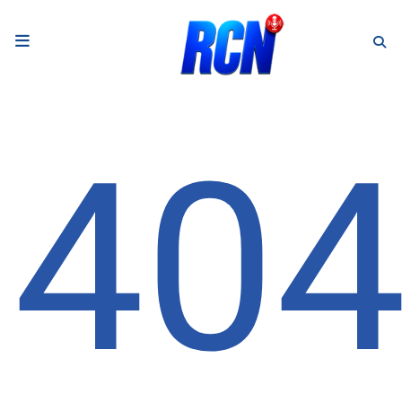
RADIO
Podcasts
40
Programmes
Equipe
Faire un don
Evènements
Météo Nice