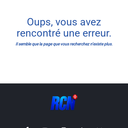
Info routes
Oups, vous avez
Alerte Méduses 06
rencontré une erreur.
Issa Nissa OGC Nice
Il semble que la page que vous recherchez n’existe plus.
RCN Soutiens
MEDIAS
Photos
Vidéos / Clips
Ecrire à RCN