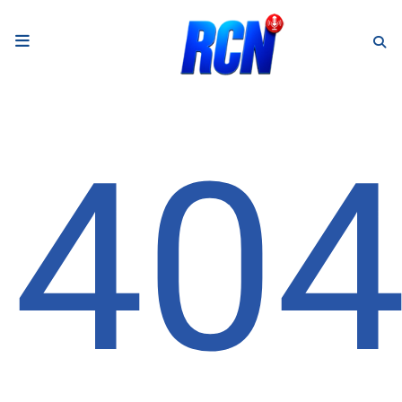
RADIO
Podcasts
40
Programmes
Equipe
Faire un don
Evènements
Météo Nice