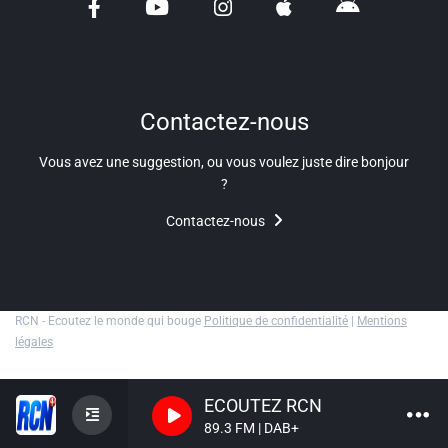
Liens utiles
Shabbat Project
Métropole Nice Côte d'Azur
Contactez-nous
Ville de Nice
Vous avez une suggestion, ou vous voulez juste dire bonjour
?
Nice 24
Contactez-nous
CCAS NICE
Département des Alpes Maritimes
Ma Région Sud
RCN - Ecoutez le monde qui bouge
Politique de confidentialité
|
Mentions
légales
ECOUTEZ RCN
89.3 FM | DAB+