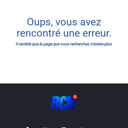
Info routes
Oups, vous avez
Alerte Méduses 06
rencontré une erreur.
Issa Nissa OGC Nice
Il semble que la page que vous recherchez n’existe plus.
RCN Soutiens
MEDIAS
Photos
Vidéos / Clips
Ecrire à RCN