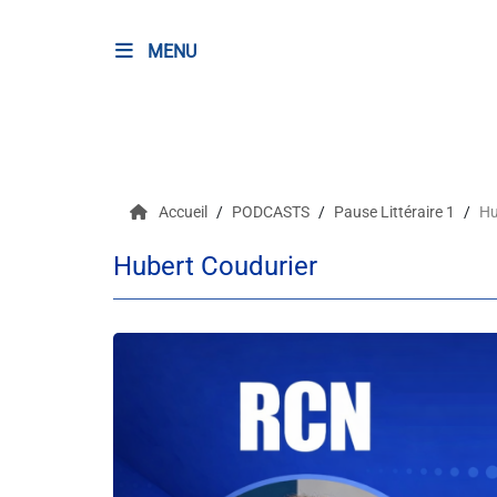
MENU
RADIO
Podcasts
Accueil
PODCASTS
Pause Littéraire 1
Hu
Programmes
Hubert Coudurier
Equipe
Faire un don
Evènements
Météo Nice