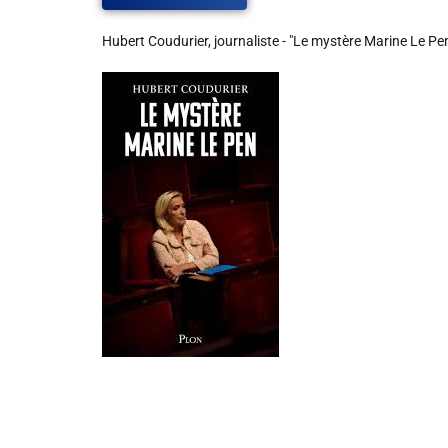
Hubert Coudurier, journaliste - "Le mystère Marine Le P
Liens utiles
Shabbat Project
Métropole Nice Côte d'Azur
Ville de Nice
Nice 24
CCAS NICE
Département des Alpes Maritimes
Ma Région Sud