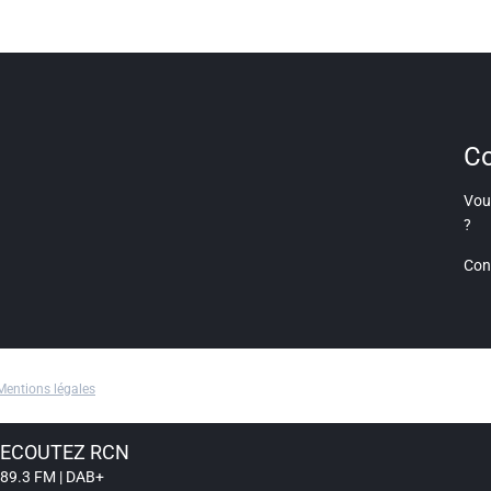
Co
Vous
?
Con
Mentions légales
ECOUTEZ RCN
89.3 FM | DAB+