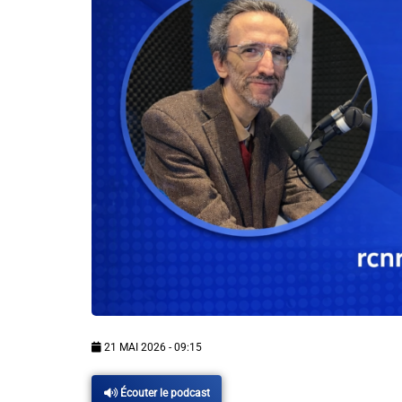
Info routes
Alerte Méduses 06
Issa Nissa OGC Nice
RCN Soutiens
MEDIAS
Photos
Vidéos / Clips
21 MAI 2026 - 09:15
Ecrire à RCN
Écouter le podcast