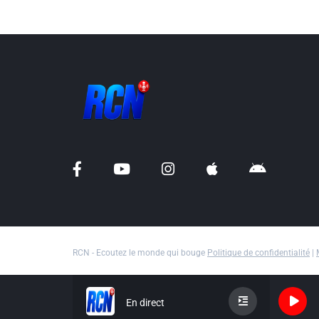
RCN - Ecoutez le monde qui bouge
Politique de confidentialité
|
En direct