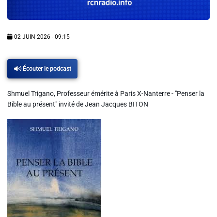
Info routes
Alerte Méduses 06
02 JUIN 2026 - 09:15
Issa Nissa OGC Nice
Écouter le podcast
Shmuel Trigano, Professeur émérite à Paris X-Nanterre - "Penser la
RCN Soutiens
Bible au présent" invité de Jean Jacques BITON
MEDIAS
Photos
Vidéos / Clips
Ecrire à RCN