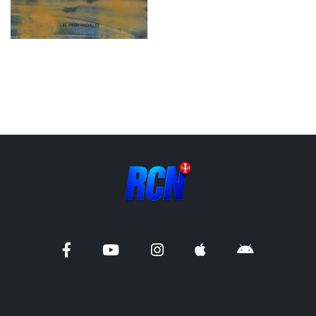
Liens utiles
Shabbat Project
Métropole Nice Côte d'Azur
Ville de Nice
Nice 24
CCAS NICE
Département des Alpes Maritimes
Ma Région Sud