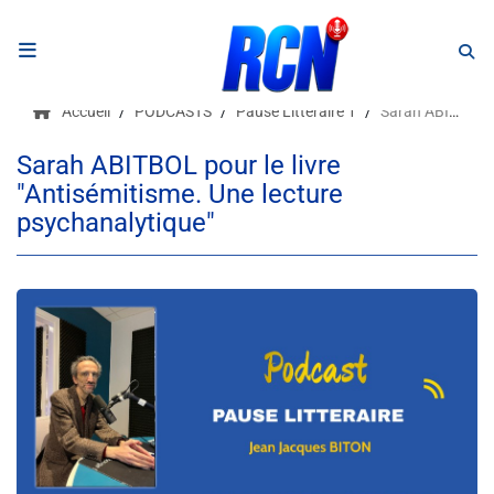
RADIO
Accueil
PODCASTS
Pause Littéraire 1
Sarah ABITBOL pour le livre "Antisémitisme. Une lecture psychanalytique"
Podcasts
Sarah ABITBOL pour le livre
"Antisémitisme. Une lecture
Programmes
psychanalytique"
Equipe
Faire un don
Evènements
Météo Nice