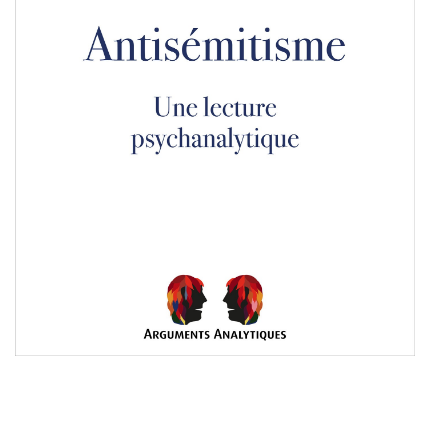
Liens utiles
Shabbat Project
Métropole Nice Côte d'Azur
Ville de Nice
Nice 24
CCAS NICE
Département des Alpes Maritimes
Ma Région Sud