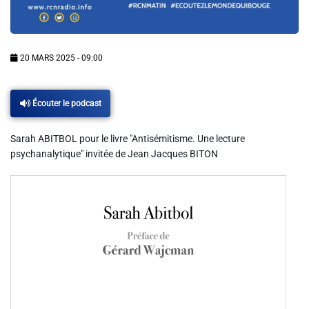
Info routes
Alerte Méduses 06
20 MARS 2025 - 09:00
Issa Nissa OGC Nice
Écouter le podcast
RCN Soutiens
Sarah ABITBOL pour le livre "Antisémitisme. Une lecture
psychanalytique" invitée de Jean Jacques BITON
MEDIAS
Photos
Vidéos / Clips
Ecrire à RCN