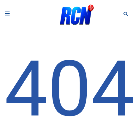
RADIO
Podcasts
40
Programmes
Equipe
Faire un don
Evènements
Météo Nice