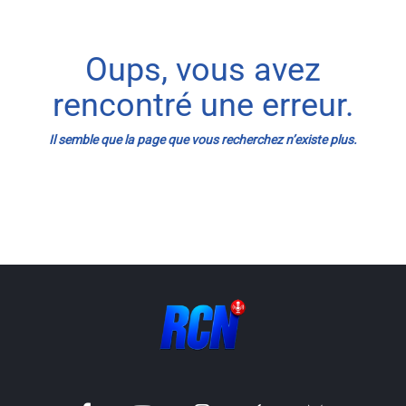
Info routes
Oups, vous avez
Alerte Méduses 06
rencontré une erreur.
Issa Nissa OGC Nice
Il semble que la page que vous recherchez n’existe plus.
RCN Soutiens
MEDIAS
Photos
Vidéos / Clips
Ecrire à RCN