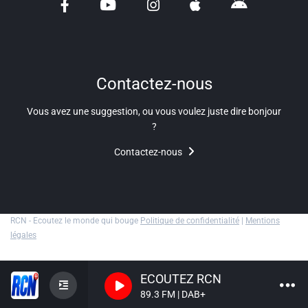
Liens utiles
Shabbat Project
Métropole Nice Côte d'Azur
Contactez-nous
Ville de Nice
Vous avez une suggestion, ou vous voulez juste dire bonjour
?
Nice 24
Contactez-nous
CCAS NICE
Département des Alpes Maritimes
Ma Région Sud
RCN - Ecoutez le monde qui bouge
Politique de confidentialité
|
Mentions
légales
ECOUTEZ RCN
89.3 FM | DAB+