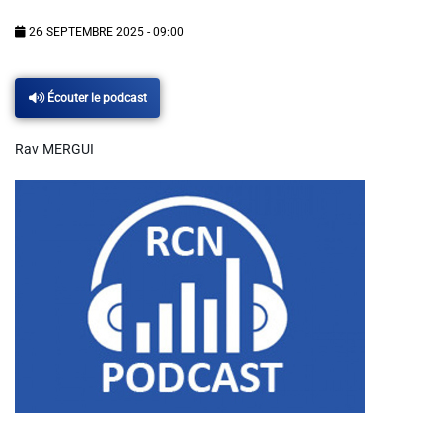
Info routes
26 SEPTEMBRE 2025 - 09:00
Alerte Méduses 06
Écouter le podcast
Issa Nissa OGC Nice
Rav MERGUI
RCN Soutiens
MEDIAS
Photos
Vidéos / Clips
Ecrire à RCN