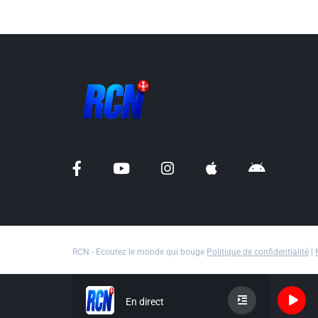
RCN - Ecoutez le monde qui bouge
Politique de confidentialité
|
En direct