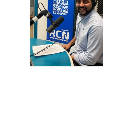
Info routes
Alerte Méduses 06
Issa Nissa OGC Nice
RCN Soutiens
MEDIAS
Photos
Vidéos / Clips
Ecrire à RCN