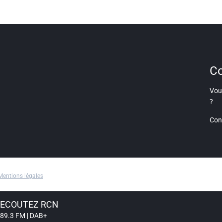
Co
Vous
?
Con
Mentions légales
ECOUTEZ RCN
89.3 FM | DAB+