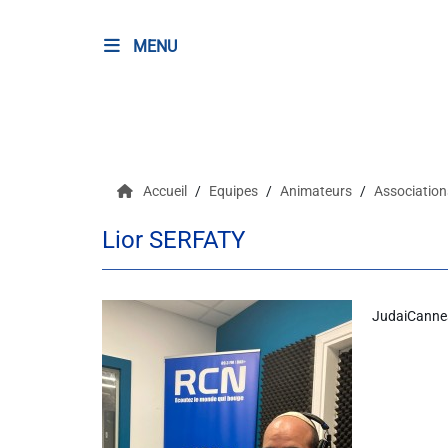
MENU
RADIO
Podcasts
Accueil
Equipes
Animateurs
Associatio
Programmes
Lior SERFATY
Equipe
Faire un don
JudaiCanne
Evènements
Météo Nice