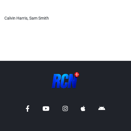
Info routes
Calvin Harris, Sam Smith
Alerte Méduses 06
Issa Nissa OGC Nice
RCN Soutiens
MEDIAS
Photos
Vidéos / Clips
Ecrire à RCN