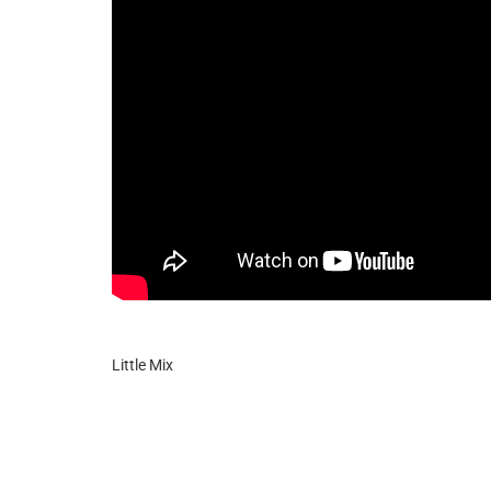
Info routes
Alerte Méduses 06
Issa Nissa OGC Nice
RCN Soutiens
MEDIAS
Photos
Little Mix
Vidéos / Clips
Ecrire à RCN