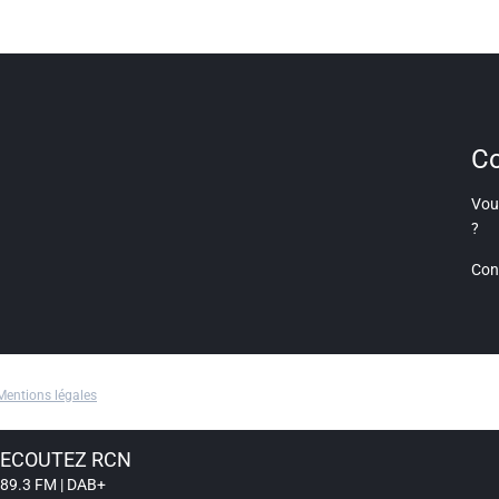
Co
Vous
?
Con
Mentions légales
ECOUTEZ RCN
89.3 FM | DAB+