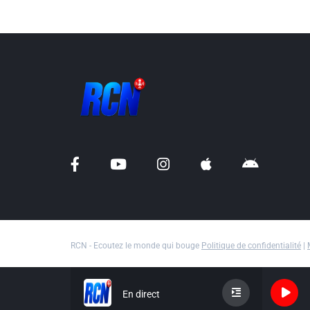
RCN - Ecoutez le monde qui bouge
Politique de confidentialité
|
En direct