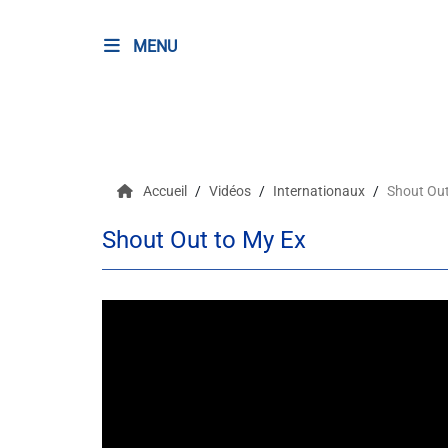
MENU
RADIO
Podcasts
Accueil
Vidéos
Internationaux
Shout Out
Programmes
Shout Out to My Ex
Equipe
Faire un don
Evènements
Météo Nice