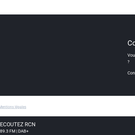
Co
Vous
?
Con
Mentions légales
ECOUTEZ RCN
89.3 FM | DAB+