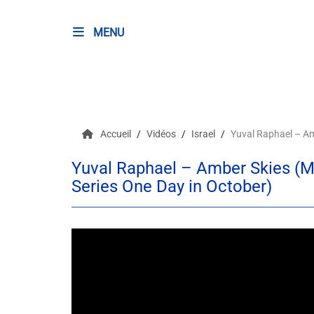
MENU
RADIO
Podcasts
Accueil
Vidéos
Israel
Yuval Raphael – Am
Programmes
Yuval Raphael – Amber Skies (
Equipe
Series One Day in October)
Faire un don
Evènements
Météo Nice