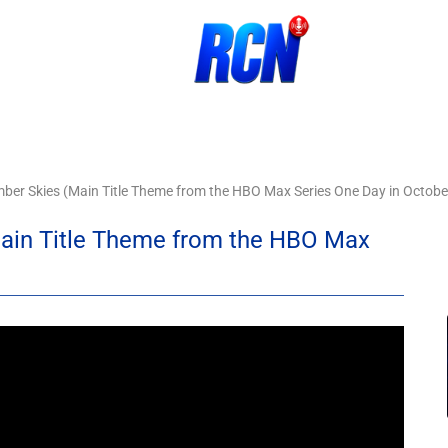
ber Skies (Main Title Theme from the HBO Max Series One Day in Octobe
Main Title Theme from the HBO Max