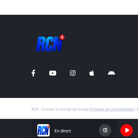
RCN - Ecoutez le monde qui bouge
Politique de confidentialité
|
En direct