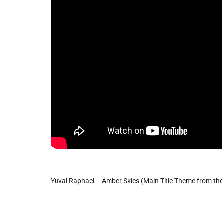
Info routes
Alerte Méduses 06
Issa Nissa OGC Nice
RCN Soutiens
MEDIAS
Photos
Yuval Raphael – Amber Skies (Main Title Theme from th
Vidéos / Clips
Ecrire à RCN