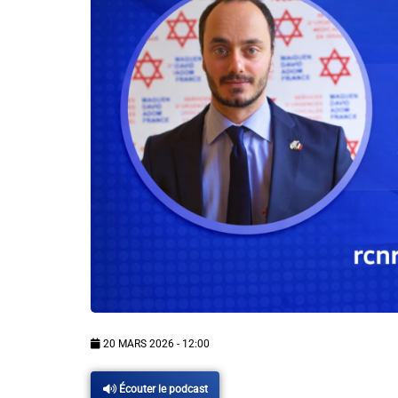
Info routes
Alerte Méduses 06
Issa Nissa OGC Nice
RCN Soutiens
MEDIAS
Photos
Vidéos / Clips
20 MARS 2026 - 12:00
Ecrire à RCN
Écouter le podcast