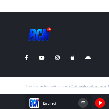
RCN - Ecoutez le monde qui bouge
Politique de confidentialité
|
En direct