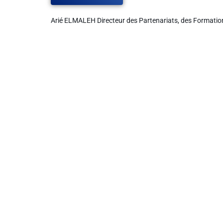
Arié ELMALEH Directeur des Partenariats, des Formation
Liens utiles
Shabbat Project
Métropole Nice Côte d'Azur
Ville de Nice
Nice 24
CCAS NICE
Département des Alpes Maritimes
Ma Région Sud