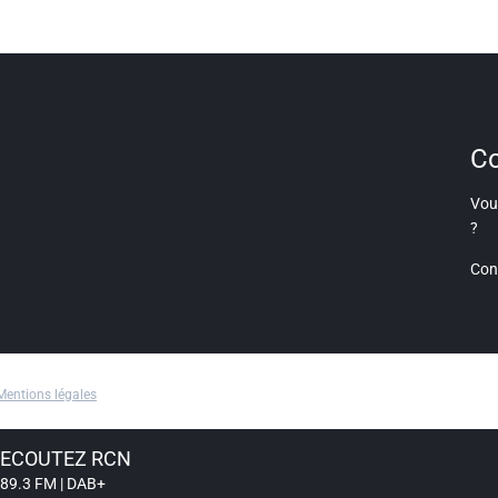
Co
Vous
?
Con
Mentions légales
ECOUTEZ RCN
89.3 FM | DAB+