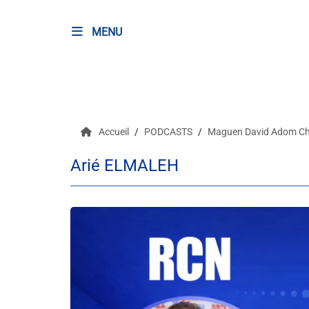
MENU
RADIO
Podcasts
Accueil
PODCASTS
Maguen David Adom C
Programmes
Arié ELMALEH
Equipe
Faire un don
Evènements
Météo Nice