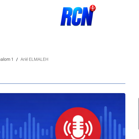
halom 1
Arié ELMALEH