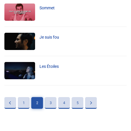
Liens utiles
Sommet
Shabbat Project
Métropole Nice Côte d'Azur
Je suis fou
Ville de Nice
Nice 24
CCAS NICE
Les Étoiles
Département des Alpes Maritimes
Ma Région Sud
1
2
3
4
5