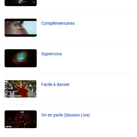
Info routes
Alerte Méduses 06
Complémentaires
Issa Nissa OGC Nice
Supernova
RCN Soutiens
MEDIAS
Facile à danser
Photos
Vidéos / Clips
On en parle (Session Live)
Ecrire à RCN