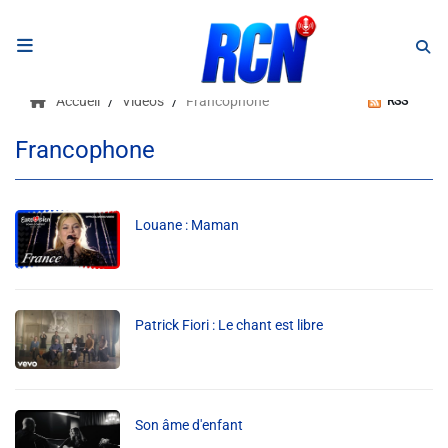
RADIO
Accueil
Vidéos
Francophone
RSS
Podcasts
Francophone
Programmes
Equipe
Louane : Maman
Faire un don
Patrick Fiori : Le chant est libre
Evènements
Météo Nice
Son âme d'enfant