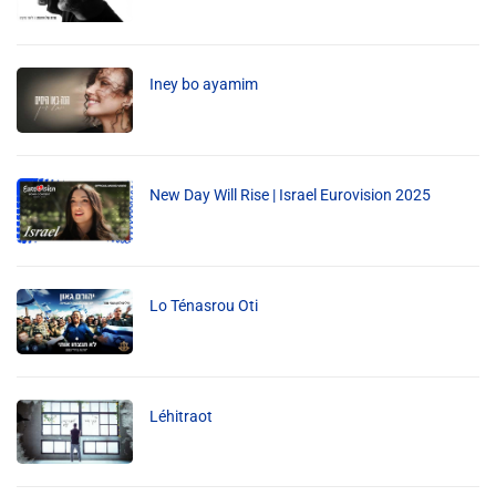
Info routes
Alerte Méduses 06
Iney bo ayamim
Issa Nissa OGC Nice
New Day Will Rise | Israel Eurovision 2025
RCN Soutiens
MEDIAS
Lo Ténasrou Oti
Photos
Vidéos / Clips
Léhitraot
Ecrire à RCN