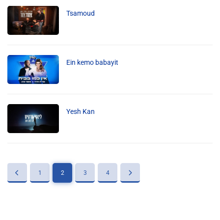
Liens utiles
Tsamoud
Shabbat Project
Métropole Nice Côte d'Azur
Ein kemo babayit
Ville de Nice
Nice 24
CCAS NICE
Yesh Kan
Département des Alpes Maritimes
Ma Région Sud
1
2
3
4