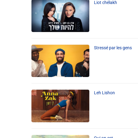
Liot chélakh
Info routes
Alerte Méduses 06
Stressé par les gens
Issa Nissa OGC Nice
RCN Soutiens
MEDIAS
Leh Lishon
Photos
Vidéos / Clips
Ecrire à RCN
Qui on est