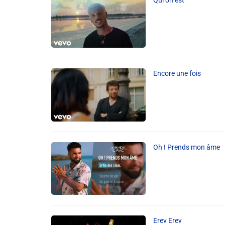
Liens utiles
Shabbat Project
Métropole Nice Côte d'Azur
Encore une fois
Ville de Nice
Nice 24
CCAS NICE
Oh ! Prends mon âme
Département des Alpes Maritimes
Ma Région Sud
Erev Erev