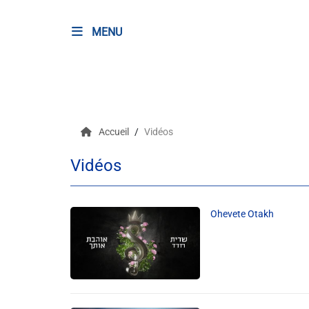
MENU
RADIO
Podcasts
Accueil
Vidéos
Programmes
Vidéos
Equipe
Faire un don
Ohevete Otakh
Evènements
Météo Nice